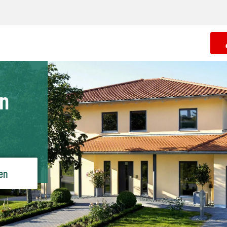
n
len