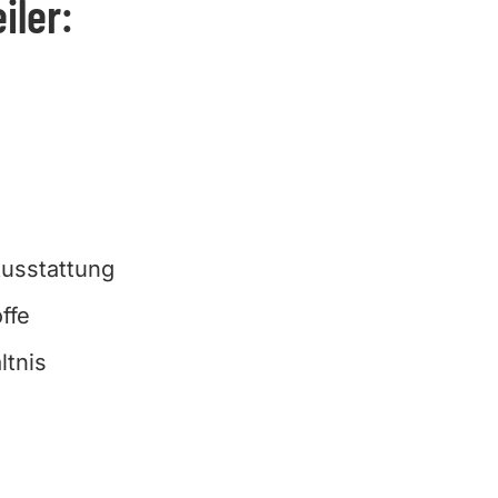
iler:
usstattung
ffe
ltnis