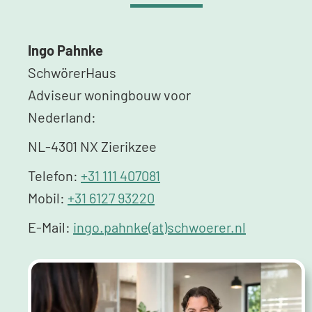
Ingo Pahnke
SchwörerHaus
Adviseur woningbouw voor
Nederland:
NL-4301 NX Zierikzee
Telefon:
+31 111 407081
Mobil:
+31 6127 93220
E-Mail:
ingo.pahnke(at)schwoerer.nl