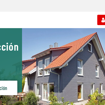
cción
o
ación