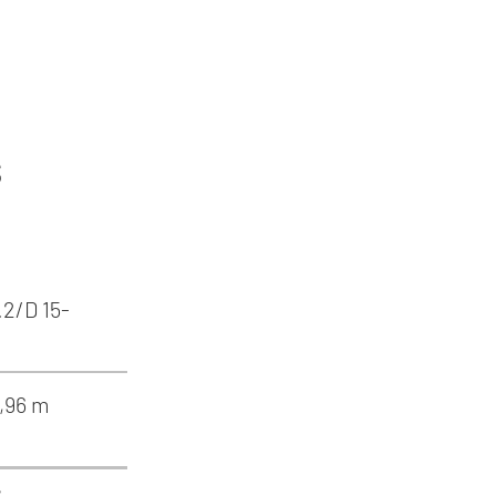
s
.2/D 15-
0,96 m