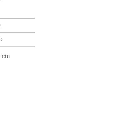
²
²
²
5 cm