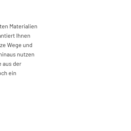
ten Materialien
ntiert Ihnen
urze Wege und
hinaus nutzen
e aus der
och ein