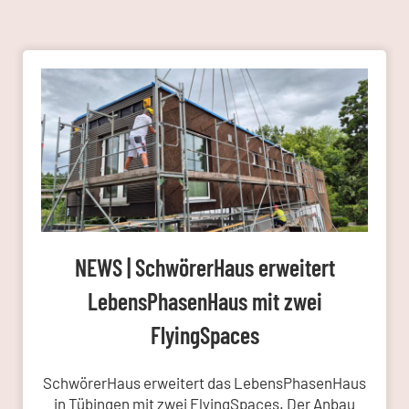
NEWS | SchwörerHaus erweitert
LebensPhasenHaus mit zwei
FlyingSpaces
SchwörerHaus erweitert das LebensPhasenHaus
in Tübingen mit zwei FlyingSpaces. Der Anbau